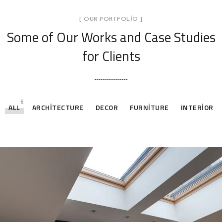
[ OUR PORTFOLIO ]
Some of Our Works
and Case Studies
for Clients
6
ALL
ARCHITECTURE
DECOR
FURNITURE
INTERIOR
Stylish Family Appartment
INTERIOR