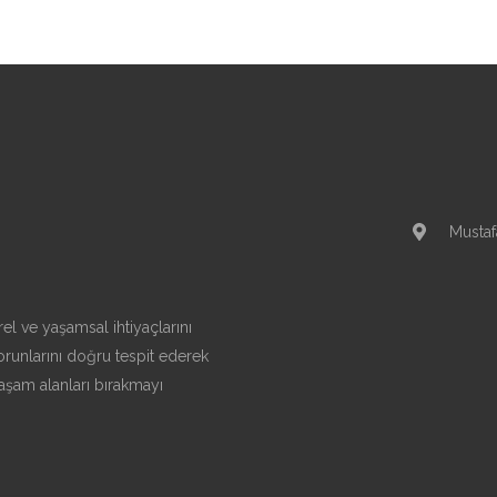
Mustaf
el ve yaşamsal ihtiyaçlarını
runlarını doğru tespit ederek
aşam alanları bırakmayı