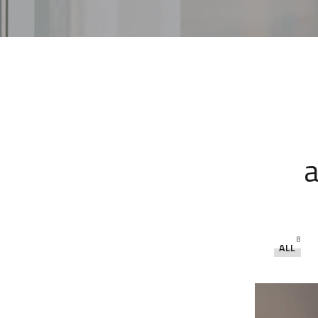
a
8
ALL
Stylish Family
Appartment
INTERIOR