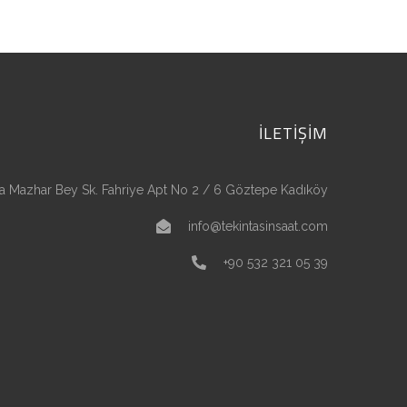
İLETİŞİM
a Mazhar Bey Sk. Fahriye Apt No 2 / 6 Göztepe Kadıköy
info@tekintasinsaat.com
+90 532 321 05 39