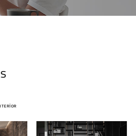
ts
NTERIOR