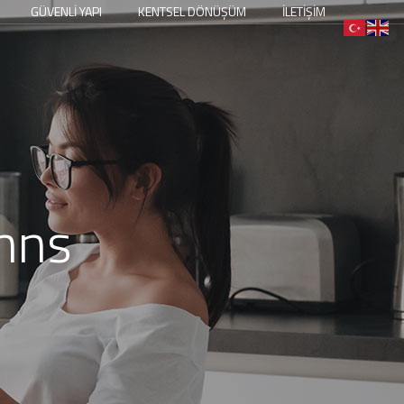
GÜVENLİ YAPI
KENTSEL DÖNÜŞÜM
İLETİŞİM
umns