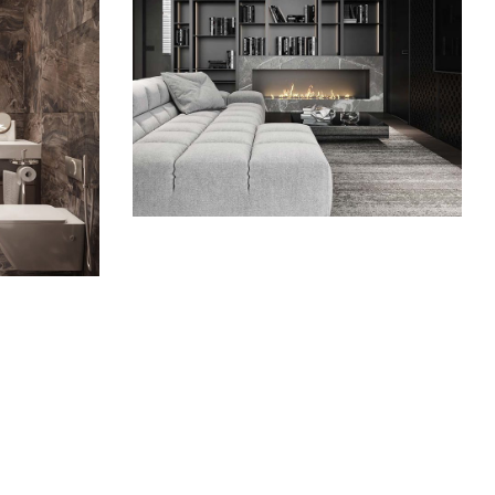
Private House in Spain
dence
FURNITURE
oom
Loft Kitchen Interior
ARCHITECTURE
URE