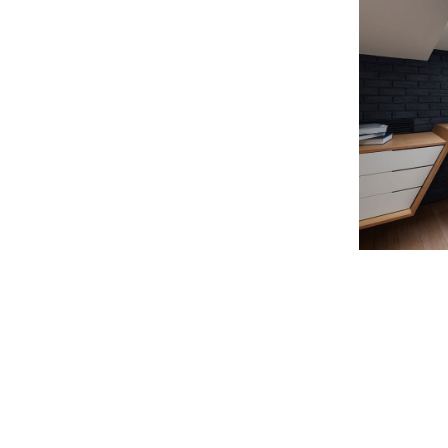
Min
D
Modern Villa in Belgium
Mini
FURNITURE
FUR