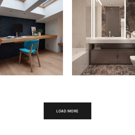
imalistic Style
Art Family Resi
Appartment
ARCHITECTURE
ECOR
INTERIOR
Luxury Bathr
mal Guests House
Interior
NITURE
INTERIOR
DECOR
FURNIT
LOAD MORE