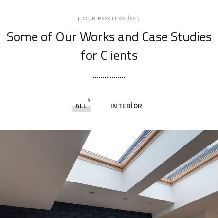
[ OUR PORTFOLIO ]
Some of Our Works
and Case Studies
for Clients
4
ALL
INTERIOR
Stylish Family Appartment
INTERIOR